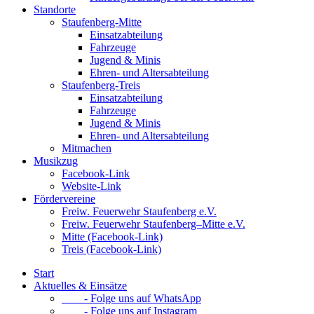
Standorte
Staufenberg-Mitte
Einsatzabteilung
Fahrzeuge
Jugend & Minis
Ehren- und Altersabteilung
Staufenberg-Treis
Einsatzabteilung
Fahrzeuge
Jugend & Minis
Ehren- und Altersabteilung
Mitmachen
Musikzug
Facebook-Link
Website-Link
Fördervereine
Freiw. Feuerwehr Staufenberg e.V.
Freiw. Feuerwehr Staufenberg–Mitte e.V.
Mitte (Facebook-Link)
Treis (Facebook-Link)
Start
Aktuelles & Einsätze
- Folge uns auf WhatsApp
- Folge uns auf Instagram