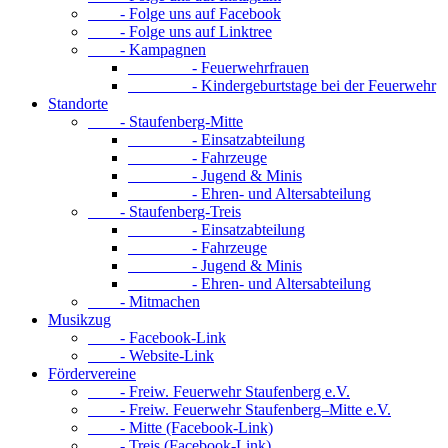
- Folge uns auf Facebook
- Folge uns auf Linktree
- Kampagnen
- Feuerwehrfrauen
- Kindergeburtstage bei der Feuerwehr
Standorte
- Staufenberg-Mitte
- Einsatzabteilung
- Fahrzeuge
- Jugend & Minis
- Ehren- und Altersabteilung
- Staufenberg-Treis
- Einsatzabteilung
- Fahrzeuge
- Jugend & Minis
- Ehren- und Altersabteilung
- Mitmachen
Musikzug
- Facebook-Link
- Website-Link
Fördervereine
- Freiw. Feuerwehr Staufenberg e.V.
- Freiw. Feuerwehr Staufenberg–Mitte e.V.
- Mitte (Facebook-Link)
- Treis (Facebook-Link)